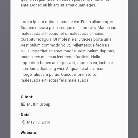
ante. Donec eu lib ero sit amet quam eges.
Lorem ipsum dolor sit amet enim. Etiam ullamcorper.
Suspen disse a pellentesque dui, non felis. Maecenas
malesuada elit lectus felis, malesuada ultricies.
Curabitur et ligula. Ut molestie a, ultricies porta urna.
Vestibulum commodo volut. Pellentesque facilisis.
Nulla imperdiet sit amet magna. Vesti bulum dapibus,
mauris nec malesua lentesque facilisis. Nulla
imperdida fames ac turpis velit, rhoncus eu, luctus et
interdum adipiscing wisi. Aliquam erat ac ipsum.
Integer aliquam purus. Quisque lorem tortor
malesuada elit lectus felis male suada.
Client:
Muffin Group
Date:
May 13, 2014
Website: